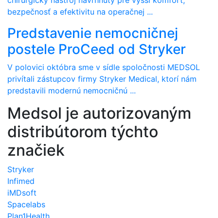
chirurgický nástroj navrhnutý pre vyšší komfort,
bezpečnosť a efektivitu na operačnej ...
Predstavenie nemocničnej
postele ProCeed od Stryker
V polovici októbra sme v sídle spoločnosti MEDSOL
privítali zástupcov firmy Stryker Medical, ktorí nám
predstavili modernú nemocničnú ...
Medsol je autorizovaným
distribútorom týchto
značiek
Stryker
Infimed
iMDsoft
Spacelabs
Plan1Health