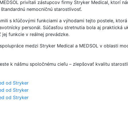
 MEDSOL privítali zástupcov firmy Stryker Medical, ktorí 
j štandardnú nemocničnú starostlivosť.
ili s kľúčovými funkciami a výhodami tejto postele, ktorá
otnícky personál. Súčasťou stretnutia bola aj praktická uk
 jej funkcie v reálnej prevádzke.
j spolupráce medzi Stryker Medical a MEDSOL v oblasti mo
este k nášmu spoločnému cieľu – zlepšovať kvalitu starostl