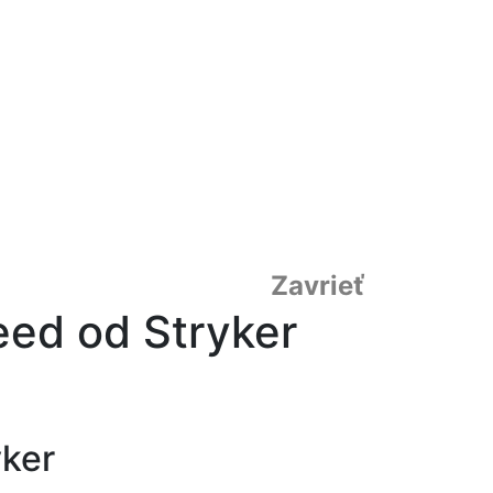
Zavrieť
eed od Stryker
yker