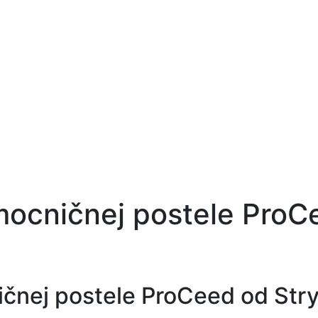
ocničnej postele ProC
čnej postele ProCeed od Str