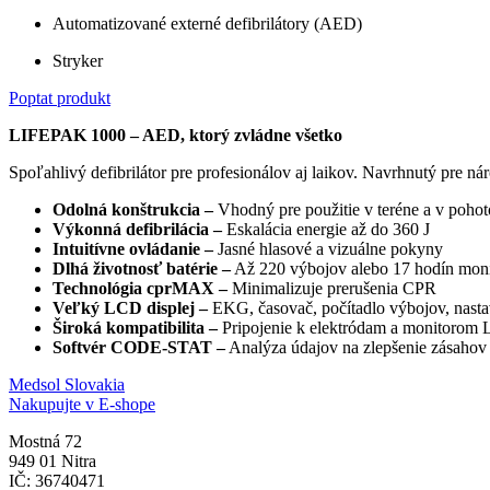
Automatizované externé defibrilátory (AED)
Stryker
Poptat produkt
LIFEPAK 1000 – AED, ktorý zvládne všetko
Spoľahlivý defibrilátor pre profesionálov aj laikov. Navrhnutý pre 
Odolná konštrukcia –
Vhodný pre použitie v teréne a v poho
Výkonná defibrilácia –
Eskalácia energie až do 360 J
Intuitívne ovládanie –
Jasné hlasové a vizuálne pokyny
Dlhá životnosť batérie –
Až 220 výbojov alebo 17 hodín moni
Technológia cprMAX –
Minimalizuje prerušenia CPR
Veľký LCD displej –
EKG, časovač, počítadlo výbojov, nasta
Široká kompatibilita –
Pripojenie k elektródam a monitoro
Softvér CODE-STAT –
Analýza údajov na zlepšenie zásahov
Medsol Slovakia
Nakupujte v E-shope
Mostná 72
949 01 Nitra
IČ: 36740471