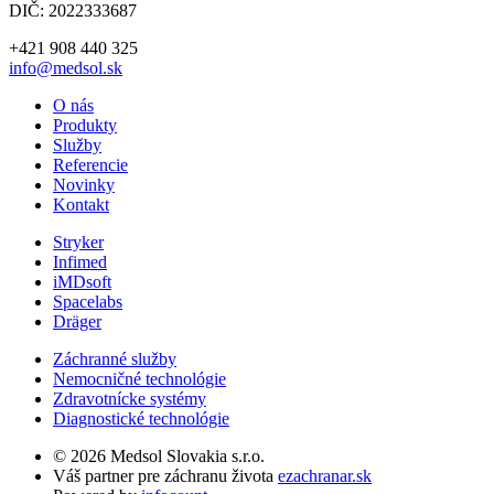
DIČ: 2022333687
+421 908 440 325
info@medsol.sk
O nás
Produkty
Služby
Referencie
Novinky
Kontakt
Stryker
Infimed
iMDsoft
Spacelabs
Dräger
Záchranné služby
Nemocničné technológie
Zdravotnícke systémy
Diagnostické technológie
© 2026 Medsol Slovakia s.r.o.
Váš partner pre záchranu života
ezachranar.sk