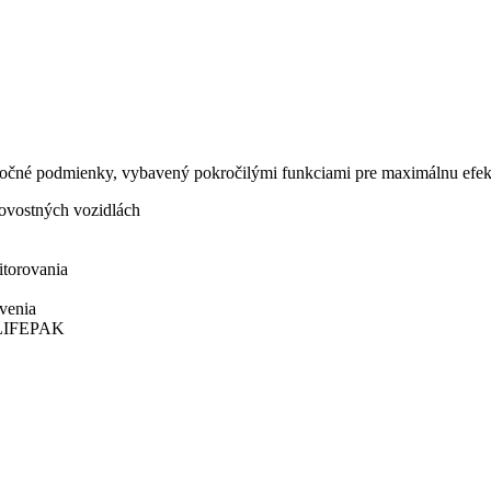
náročné podmienky, vybavený pokročilými funkciami pre maximálnu efekt
tovostných vozidlách
torovania
venia
m LIFEPAK