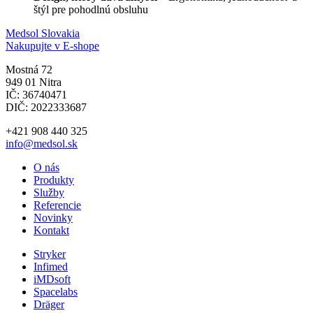
štýl pre pohodlnú obsluhu
Medsol Slovakia
Nakupujte v E-shope
Mostná 72
949 01 Nitra
IČ: 36740471
DIČ: 2022333687
+421 908 440 325
info@medsol.sk
O nás
Produkty
Služby
Referencie
Novinky
Kontakt
Stryker
Infimed
iMDsoft
Spacelabs
Dräger