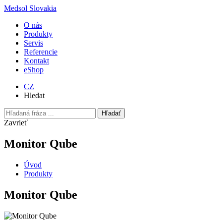
Medsol Slovakia
O nás
Produkty
Servis
Referencie
Kontakt
eShop
CZ
Hledat
Hľadať
Zavrieť
Monitor Qube
Úvod
Produkty
Monitor Qube