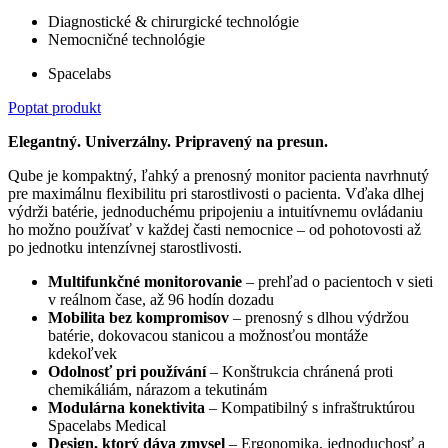
Diagnostické & chirurgické technológie
Nemocničné technológie
Spacelabs
Poptat produkt
Elegantný. Univerzálny. Pripravený na presun.
Qube je kompaktný, ľahký a prenosný monitor pacienta navrhnutý
pre maximálnu flexibilitu pri starostlivosti o pacienta. Vďaka dlhej
výdrži batérie, jednoduchému pripojeniu a intuitívnemu ovládaniu
ho možno používať v každej časti nemocnice – od pohotovosti až
po jednotku intenzívnej starostlivosti.
Multifunkčné monitorovanie
– prehľad o pacientoch v sieti
v reálnom čase, až 96 hodín dozadu
Mobilita bez kompromisov
– prenosný s dlhou výdržou
batérie, dokovacou stanicou a možnosťou montáže
kdekoľvek
Odolnosť pri používání
– Konštrukcia chránená proti
chemikáliám, nárazom a tekutinám
Modulárna konektivita
– Kompatibilný s infraštruktúrou
Spacelabs Medical
Design, ktorý dáva zmysel
– Ergonomika, jednoduchosť a