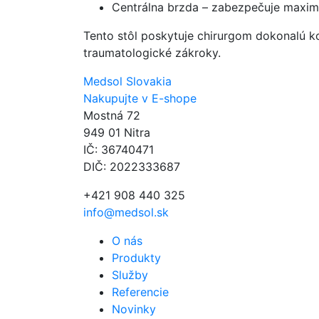
Centrálna brzda – zabezpečuje maximá
Tento stôl poskytuje chirurgom dokonalú 
traumatologické zákroky.
Medsol Slovakia
Nakupujte v E-shope
Mostná 72
949 01 Nitra
IČ: 36740471
DIČ: 2022333687
+421 908 440 325
info@medsol.sk
O nás
Produkty
Služby
Referencie
Novinky