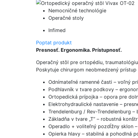
Nemocničné technológie
Operačné stoly
Infimed
Poptat produkt
Presnosť. Ergonomika. Prístupnosť.
Operačný stôl pre ortopédiu, traumatológiu a
Poskytuje chirurgom neobmedzený prístup 
Odnímateľné ramenné časti – voľný p
Podhlavník v tvare podkovy – ergonom
Ortopedická prípojka – opora pre dol
Elektrohydraulické nastavenie – presn
Trendelenburg / Rev-Trendelenburg – 
Základňa v tvare „T“ – robustná konš
Operadlo + voliteľný pozdĺžny sklon 
Opierka hlavy – stabilná a pohodlná p