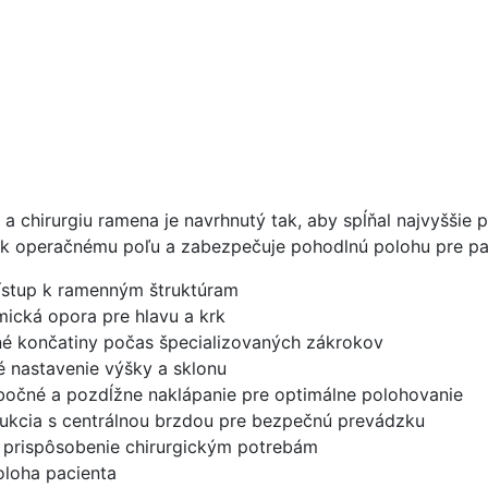
 chirurgiu ramena je navrhnutý tak, aby spĺňal najvyššie pož
k operačnému poľu a zabezpečuje pohodlnú polohu pre pa
rístup k ramenným štruktúram
ická opora pre hlavu a krk
né končatiny počas špecializovaných zákrokov
é nastavenie výšky a sklonu
bočné a pozdĺžne naklápanie pre optimálne polohovanie
trukcia s centrálnou brzdou pre bezpečnú prevádzku
– prispôsobenie chirurgickým potrebám
oloha pacienta