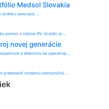
tfólio Medsol Slovakia
 stránku venovanú ...
u pomoc v režime RV. Vozidlo je ...
roj novej generácie
zpečnosť a efektivitu na operačnej ...
ám predstavili modernú nemocničnú ...
iek