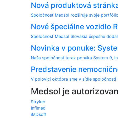
Nová produktová stránka:
Spoločnosť Medsol rozširuje svoje portfóli
Nové špeciálne vozidlo 
Spoločnosť Medsol Slovakia úspešne dodala
Novinka v ponuke: System
Naša spoločnosť teraz ponúka System 9, inov
Predstavenie nemocnične
V polovici októbra sme v sídle spoločnosti
Medsol je autorizova
Stryker
Infimed
iMDsoft