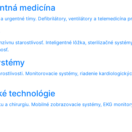
entná medicína
urgentné tímy. Defibrilátory, ventilátory a telemedicína pre
e
enzívnu starostlivosť. Inteligentné lôžka, sterilizačné syst
osť.
systémy
arostlivosti. Monitorovacie systémy, riadenie kardiologický
ké technológie
u a chirurgiu. Mobilné zobrazovacie systémy, EKG monitory 