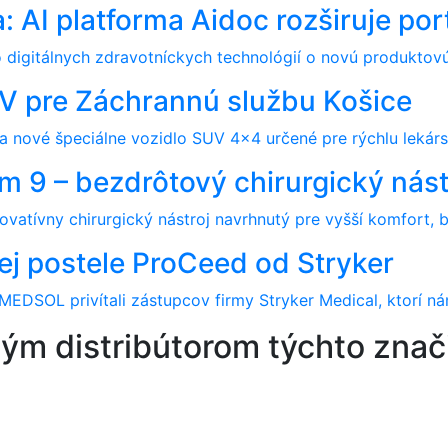
 AI platforma Aidoc rozširuje por
o digitálnych zdravotníckych technológií o novú produktovú
RV pre Záchrannú službu Košice
 nové špeciálne vozidlo SUV 4x4 určené pre rýchlu lekársk
 9 – bezdrôtový chirurgický nást
atívny chirurgický nástroj navrhnutý pre vyšší komfort, be
j postele ProCeed od Stryker
 MEDSOL privítali zástupcov firmy Stryker Medical, ktorí n
ným distribútorom týchto znač