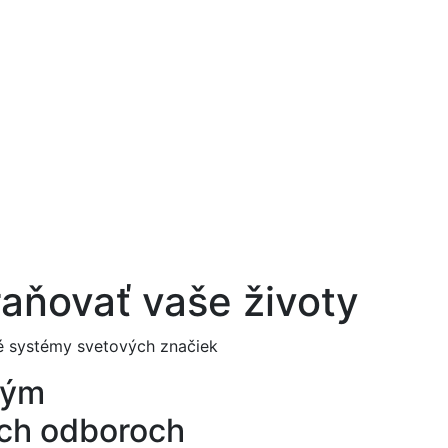
ňovať vaše životy
né systémy svetových značiek
kým
ych odboroch