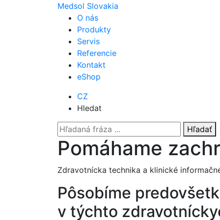
Medsol Slovakia
O nás
Produkty
Servis
Referencie
Kontakt
eShop
CZ
Hledat
Hľadať
Pomáhame zachra
Zdravotnícka technika a klinické informač
Pôsobíme predovšet
v týchto zdravotníck