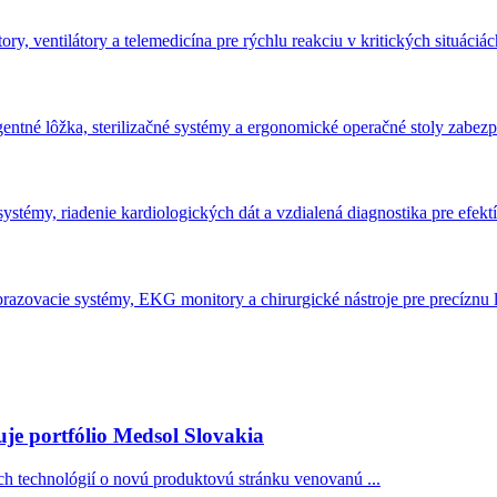
y, ventilátory a telemedicína pre rýchlu reakciu v kritických situáciác
teligentné lôžka, sterilizačné systémy a ergonomické operačné stoly zab
 systémy, riadenie kardiologických dát a vzdialená diagnostika pre efek
brazovacie systémy, EKG monitory a chirurgické nástroje pre precíznu 
je portfólio Medsol Slovakia
ych technológií o novú produktovú stránku venovanú ...