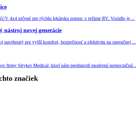
ice
UV 4x4 určené pre rýchlu lekársku pomoc v režime RV. Vozidlo je ...
 nástroj novej generácie
j navrhnutý pre vyšší komfort, bezpečnosť a efektivitu na operačnej ...
ov firmy Stryker Medical, ktorí nám predstavili modernú nemocničnú ..
chto značiek