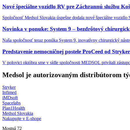
Nové špeciálne vozidlo RV pre Záchrannú službu Koš
Spoločnosť Medsol Slovakia úspešne dodala nové špeciálne vozidlo S
Novinka v ponuke: System 9 – bezdrôtový chirurgický
Naša spoločnosť teraz ponúka System 9, inovatívny chirurgický nástro
Predstavenie nemocničnej postele ProCeed od Stryker
V polovici októbra sme v sídle spoločnosti MEDSOL privítali zástupc
Medsol je autorizovaným distribútorom tý
Stryker
Infimed
iMDsoft
Spacelabs
Plan1Health
Medsol Slovakia
Nakupujte v E-shope
Mostná 72