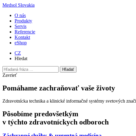
Medsol Slovakia
O nás
Produkty
Servis
Referencie
Kontakt
eShop
CZ
Hledat
Hľadať
Zavrieť
Pomáhame zachraňovať vaše životy
Zdravotnícka technika a klinické informačné systémy svetových znač
Pôsobíme predovšetkým
v týchto zdravotníckych odboroch
Záchranné služby & urgentná medicína