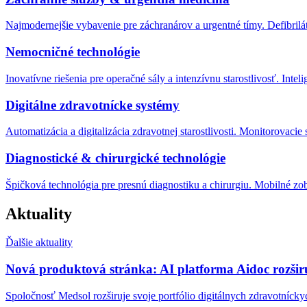
Najmodernejšie vybavenie pre záchranárov a urgentné tímy. Defibrilátor
Nemocničné technológie
Inovatívne riešenia pre operačné sály a intenzívnu starostlivosť. In
Digitálne zdravotnícke systémy
Automatizácia a digitalizácia zdravotnej starostlivosti. Monitorovacie
Diagnostické & chirurgické technológie
Špičková technológia pre presnú diagnostiku a chirurgiu. Mobilné zo
Aktuality
Ďalšie aktuality
Nová produktová stránka: AI platforma Aidoc rozširu
Spoločnosť Medsol rozširuje svoje portfólio digitálnych zdravotníck