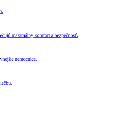
h.
ezpečujú maximálny komfort a bezpečnosť.
tívnejšie nemocnice.
liečbu.