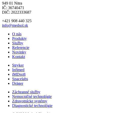
949 01 Nitra
IČ: 36740471
DIČ: 2022333687
+421 908 440 325
info@medsol.sk
O nás
Produkty
Služby
Referencie
Novinky
Kontakt
Stryker
Infimed
iMDsoft
Spacelabs
Dräger
Záchranné služby
Nemocničné technológie
Zdravotnícke systémy
Diagnostické technológie